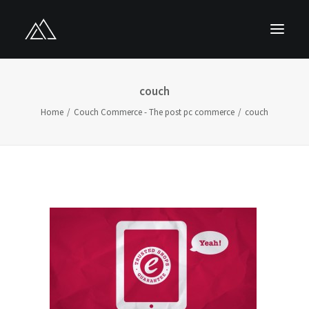
HOME
couch
ÜBER UNS
Home
Couch Commerce - The post pc commerce
couch
LEISTUNGEN
PROJEKTE
KONTAKT